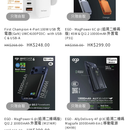
只限自取
只限自取
First Champion 4-Port 100W USB 充
EGO - MagPower 6C @ (追溯二維碼
電器(GaN) UWC4100PD3C- with USB-
版) 45W & QI2.2 10000mAh 外置電
C & USB-A
(P31)
定
售
HK$248.00
定
售
HK$299.00
HK$268.00
HK$358.00
價
價
價
價
只限自取
只限自取
EGO - MagPower 6 @(追溯二維碼版)
EGO - AllyDelivery 4F @3C追溯二維碼
QI2.2 10000mAh 外置電 (M17AIR)
Magsafe 10000mAh 6in1 移動電源
(KH99)