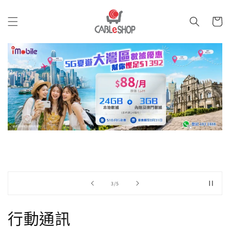
跳至內
購
容
物
車
/
3
/
5
行動通訊