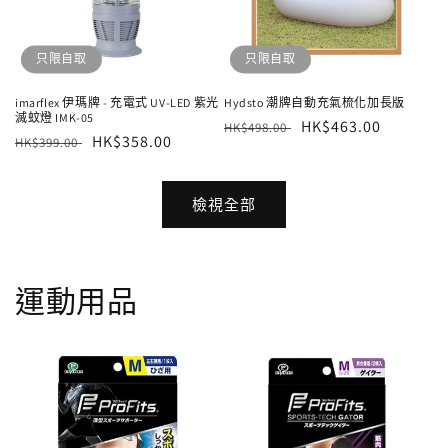
只限自取
只限自取
imarflex 伊瑪牌 - 充電式 UV-LED 紫光
Hydsto 潮牌自動充氣梳化加長版
滅蚊燈 IMK-05
定
售
HK$463.00
HK$498.00
定
售
HK$358.00
HK$399.00
價
價
價
價
檢視全部
運動用品