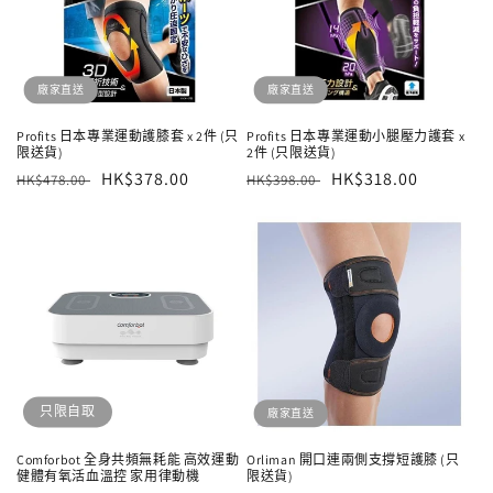
廠家直送
廠家直送
Profits 日本專業運動護膝套 x 2件 (只
Profits 日本專業運動小腿壓力護套 x
限送貨)
2件 (只限送貨)
定
售
HK$378.00
定
售
HK$318.00
HK$478.00
HK$398.00
價
價
價
價
只限自取
廠家直送
Comforbot 全身共頻無耗能 高效運動
Orliman 開口連兩側支撐短護膝 (只
健體有氧活血溫控 家用律動機
限送貨)