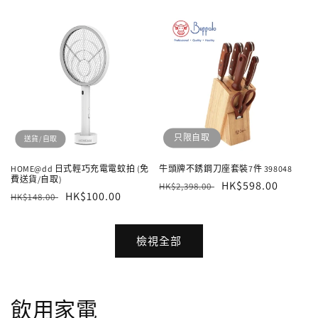
價
價
價
價
只限自取
送貨/自取
HOME@dd 日式輕巧充電電蚊拍 (免
牛頭牌不銹鋼刀座套裝7件 398048
費送貨/自取)
定
售
HK$598.00
HK$2,398.00
定
售
HK$100.00
HK$148.00
價
價
價
價
檢視全部
飲用家電