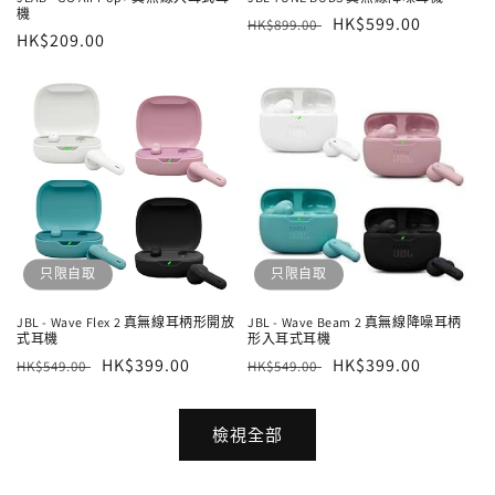
機
定
售
HK$599.00
HK$899.00
定
HK$209.00
價
價
價
只限自取
只限自取
JBL - Wave Flex 2 真無線耳柄形開放
JBL - Wave Beam 2 真無線降噪耳柄
式耳機
形入耳式耳機
定
售
HK$399.00
定
售
HK$399.00
HK$549.00
HK$549.00
價
價
價
價
檢視全部