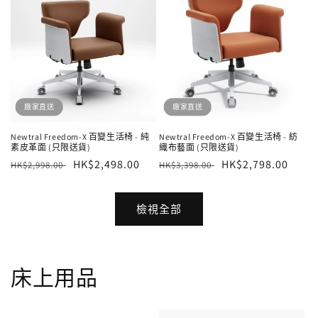
廠家直送
廠家直送
Newtral Freedom-X 百變生活椅 - 純
Newtral Freedom-X 百變生活椅 - 紡
素皮革面 (只限送貨)
織布藝面 (只限送貨)
定
售
HK$2,498.00
定
售
HK$2,798.00
HK$2,998.00
HK$3,398.00
價
價
價
價
檢視全部
床上用品