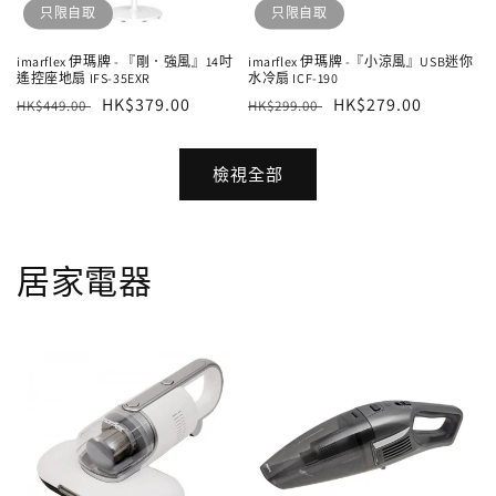
只限自取
只限自取
imarflex 伊瑪牌 - 『剛．強風』14吋
imarflex 伊瑪牌 -『小涼風』USB迷你
遙控座地扇 IFS-35EXR
水冷扇 ICF-190
定
售
HK$379.00
定
售
HK$279.00
HK$449.00
HK$299.00
價
價
價
價
檢視全部
居家電器