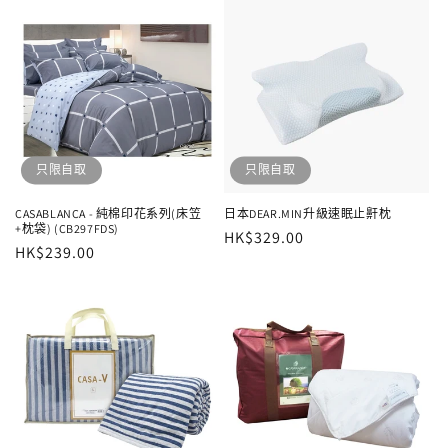
只限自取
只限自取
CASABLANCA - 純棉印花系列(床笠
日本DEAR.MIN升級速眠止鼾枕
+枕袋) (CB297FDS)
定
HK$329.00
售
HK$239.00
價
價