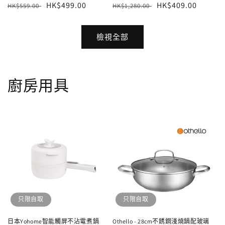
定
售
HK$499.00
定
售
HK$409.00
HK$559.00
HK$1,280.00
價
價
價
價
檢視全部
廚房用具
只限自取
只限自取
日本Yohome智能觸屏不沾電煮鍋
Othello - 28cm不銹鋼淺燒鍋配玻璃