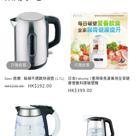
只限自取
只限自取
Deer 德爾 - 無線不銹鋼快速壺 (1.7L)
日本Yohome 7重降噪免濾萬用全家健
康營養料理破壁機
定
售
HK$192.00
HK$230.00
定
HK$399.00
價
價
價