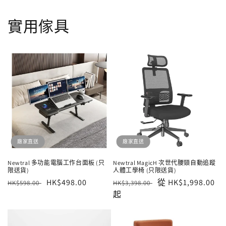
實用傢具
廠家直送
廠家直送
Newtral 多功能電腦工作台面板 (只
Newtral MagicH 次世代腰頸自動追蹤
限送貨)
人體工學椅 (只限送貨)
定
售
HK$498.00
定
售
從 HK$1,998.00
HK$598.00
HK$3,398.00
價
價
價
起
價