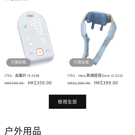
價
價
價
只限自取
只限自取
ITSU - 血壓計 IS-0198
ITSU - iNeo 肩頸捏捏Zone IS-0215
定
售
HK$359.00
定
售
HK$399.00
HK$799.00
HK$2,980.00
價
價
價
價
檢視全部
户外用品