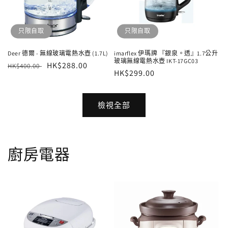
只限自取
只限自取
Deer 德爾 - 無線玻璃電熱水壺 (1.7L)
imarflex 伊瑪牌 『銀泉。透』1.7公升
玻璃無線電熱水壺 IKT-17GC03
定
售
HK$288.00
HK$400.00
定
HK$299.00
價
價
價
檢視全部
廚房電器