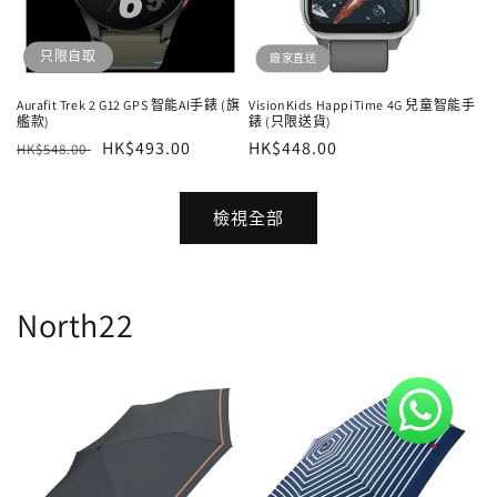
只限自取
廠家直送
Aurafit Trek 2 G12 GPS 智能AI手錶 (旗
VisionKids HappiTime 4G 兒童智能手
艦款)
錶 (只限送貨)
定
售
HK$493.00
定
HK$448.00
HK$548.00
價
價
價
檢視全部
North22