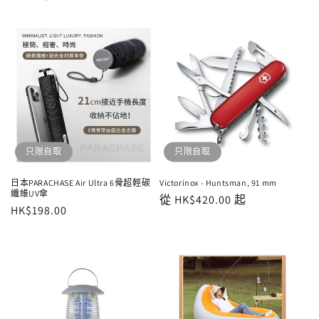
只限自取
只限自取
日本PARACHASE Air Ultra 6骨超輕碳
Victorinox - Huntsman, 91 mm
纖維UV傘
定
從 HK$420.00 起
定
HK$198.00
價
價