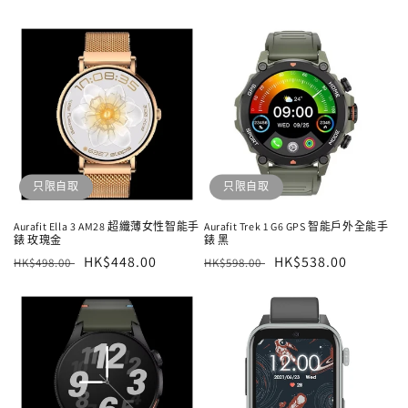
只限自取
只限自取
Aurafit Ella 3 AM28 超纖薄女性智能手
Aurafit Trek 1 G6 GPS 智能戶外全能手
錶 玫瑰金
錶 黑
定
售
HK$448.00
定
售
HK$538.00
HK$498.00
HK$598.00
價
價
價
價