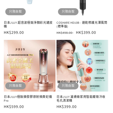
只限自取
只限自取
日本JUJY 超音波極致淨顏彩光鏟皮
COSHARE HD10B - 速乾修護光澤風筒
機
(標準版)
定
HK$299.00
定
售
HK$399.00
HK$498.00
價
價
價
只限自取
只限自取
日本JUJY極致煥發膠原射頻貴妃儀
日本JUJY 灌膚級家用智能暖吸冷收
Pro
毛孔清潔機
定
HK$599.00
定
HK$399.00
價
價