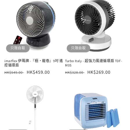
只限自取
只限自取
imarflex 伊瑪牌 -『極‧龍卷』9吋 遙
Turbo Italy - 超強力風速循環扇 TDF-
控循環扇
M05
定
售
HK$459.00
定
售
HK$269.00
HK$549.00
HK$328.00
價
價
價
價