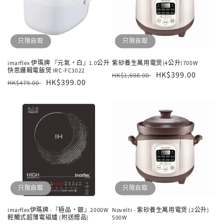
只限自取
只限自取
imarflex 伊瑪牌 『元氣‧白』1.0公升
紫砂養生萬用電煲(4公升)700W
快思邏輯電飯煲 IRC-FC3022
定
售
HK$399.00
HK$1,698.00
定
售
HK$399.00
HK$479.00
價
價
價
價
只限自取
只限自取
imarflex伊瑪牌 -『極品‧銀』2000W
Novelti - 紫砂養生萬用電煲 (2公升)
輕觸式超薄電磁爐 (附送贈品)
500W