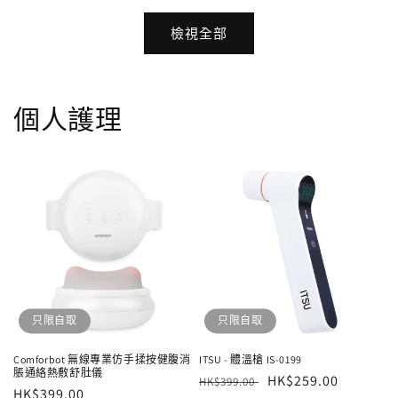
檢視全部
個人護理
只限自取
只限自取
Comforbot 無線專業仿手揉按健腹消
ITSU - 體溫槍 IS-0199
脹通絡熱敷舒肚儀
定
售
HK$259.00
HK$399.00
定
HK$399.00