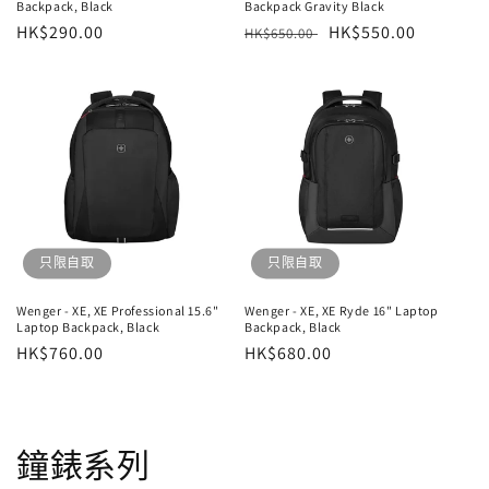
Backpack, Black
Backpack Gravity Black
定
HK$290.00
定
售
HK$550.00
HK$650.00
價
價
價
只限自取
只限自取
Wenger - XE, XE Professional 15.6"
Wenger - XE, XE Ryde 16" Laptop
Laptop Backpack, Black
Backpack, Black
定
HK$760.00
定
HK$680.00
價
價
鐘錶系列