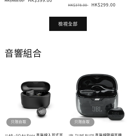
定
售
HK$399.00
HK$468.00
定
售
HK$299.00
HK$378.00
價
價
價
價
檢視全部
音響組合
只限自取
只限自取
JLAB - GO Air Pop+ 真無線入耳式耳
JBL TUNE BUDS 真無線降噪耳機