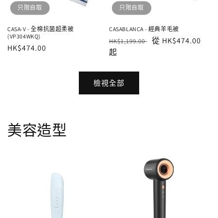
只限自取
只限自取
CASA-V - 全棉抗菌超柔被
CASABLANCA - 經典羊毛被
(VP304WKQ)
定
售
從 HK$474.00
HK$1,199.00
售
HK$474.00
價
起
價
價
檢視全部
美容造型