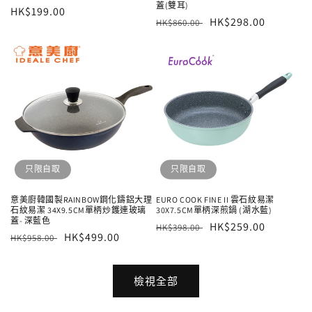
蓋(雙耳)
定
HK$199.00
定
售
HK$298.00
HK$860.00
價
價
價
只限自取
只限自取
意美廚韓國製RAINBOW鋼化鑄鋁大理
EURO COOK FINE II 雲石紋易潔
石紋易潔 34X9.5CM單柄炒鑊連玻璃
30X7.5CM單柄深煎鍋 (湖水藍)
蓋- 深藍色
定
售
HK$259.00
HK$398.00
定
售
HK$499.00
HK$958.00
價
價
價
價
檢視全部