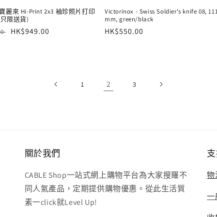
d 寶麗來 Hi-Print 2x3 袖珍照片打印
Victorinox - Swiss Soldier's knife 08, 11
(只限送貨)
mm, green/black
售
HK$949.00
定
HK$550.00
00
價
價
2
1
3
關於我們
支
CABLE Shop一站式網上購物平台為大家搜羅不
物
同人氣產品，定期提供購物優惠。從此生活質
一
素一click就Level Up!