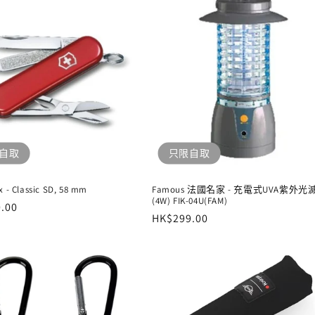
自取
只限自取
x - Classic SD, 58 mm
Famous 法國名家 - 充電式UVA紫外
(4W) FIK-04U(FAM)
.00
定
HK$299.00
價