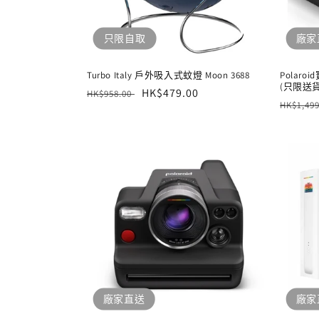
只限自取
廠家
Turbo Italy 戶外吸入式蚊燈 Moon 3688
Polaro
(只限送貨
定
售
HK$479.00
HK$958.00
定
HK$1,49
價
價
價
廠家直送
廠家