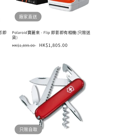
廠家直送
即影即
Polaroid寶麗來 - Flip 即影即有相機(只限送
貨)
定
售
HK$1,805.00
HK$1,899.00
價
價
只限自取