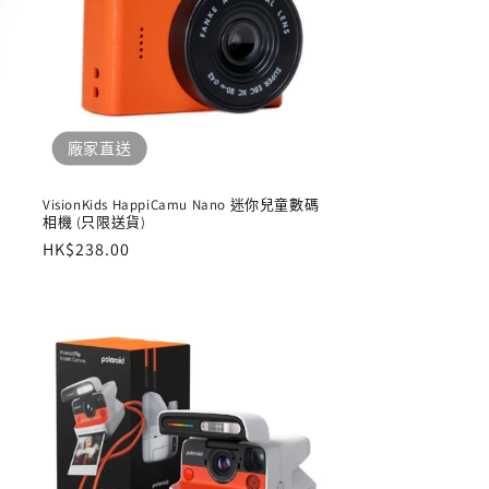
廠家直送
VisionKids HappiCamu Nano 迷你兒童數碼
相機 (只限送貨)
定
HK$238.00
價