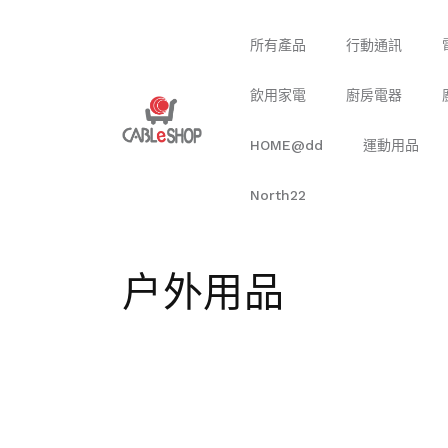
跳至內
容
所有產品
行動通訊
飲用家電
廚房電器
HOME@dd
運動用品
North22
商
户外用品
品
系
列