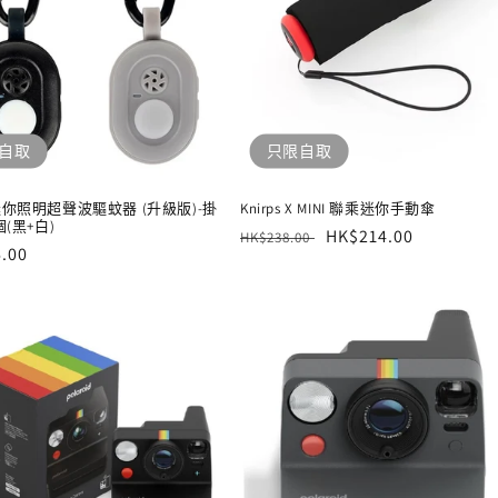
自取
只限自取
迷你照明超聲波驅蚊器 (升級版)-掛
Knirps X MINI 聯乘迷你手動傘
個(黑+白)
定
售
HK$214.00
HK$238.00
.00
價
價