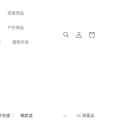
家居用品
購
户外用品
登
物
入
車
區
寵物天地
序依據：
34 項產品