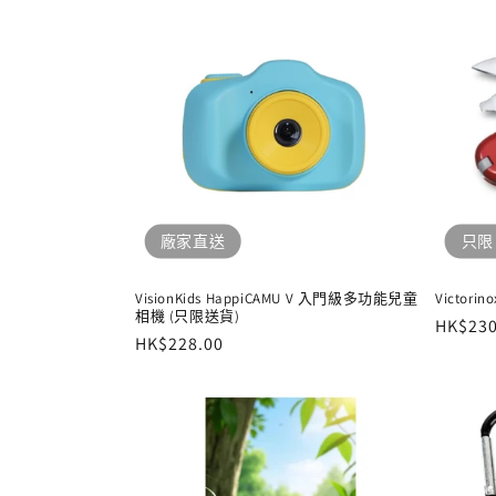
:
廠家直送
只限
VisionKids HappiCAMU V 入門級多功能兒童
Victorino
相機 (只限送貨)
定
HK$230
定
HK$228.00
價
價