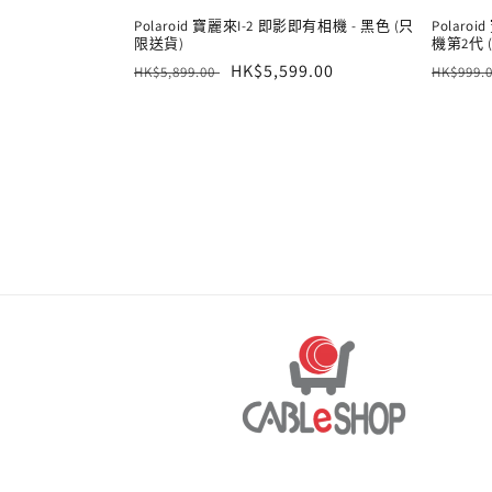
Polaroid 寶麗來I-2 即影即有相機 - 黑色 (只
Polaroi
限送貨)
機第2代 
定
售
HK$5,599.00
定
HK$5,899.00
HK$999.
價
價
價