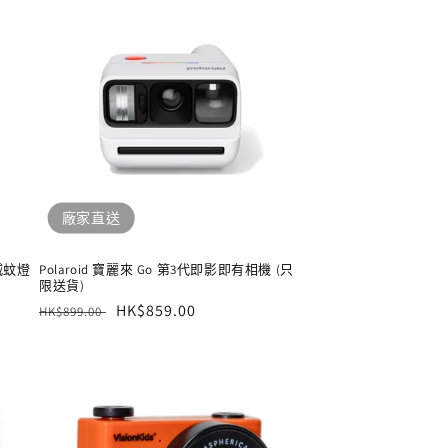
廠家直送
光滅蚊燈
Polaroid 寶麗來 Go 第3代即影即有相機 (只
限送貨)
定
售
HK$859.00
HK$899.00
價
價