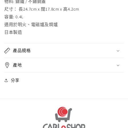
物料: 鑄鐵 / 不鏽鋼蓋
尺寸： 長24.7cm x 闊17.8cm x 高4.2cm
容量: 0.4L
適用於明火、電磁爐及焗爐
日本製造
產品規格
產地
分享