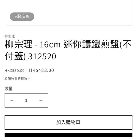
只限自取
開
啟
柳宗理
柳宗理 - 16cm 迷你鑄鐵煎盤(不
多
媒
體
付蓋) 312520
檔
案
1
定
售
HK$483.00
HK$550.00
價
價
結帳時計算
運費
。
數量
柳
柳
宗
宗
理
理
加入購物車
-
-
16cm
16cm