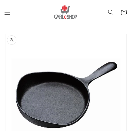
跳至內
購
容
物
車
跳轉至
產品資
訊