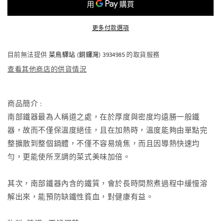
迷
迷
你
你
更多付款選項
鑄
鑄
鐵
鐵
目前無法提供
菜鳥驛站 (銅鑼灣) 3934985
的取貨服務
煎
煎
查看其他商店的供貨情況
盤
盤
(不
(不
付
付
商品簡介 :
蓋)
蓋)
南部鐵器最為人稱道之處，在於厚度與密度均遠勝一般鐵
312520
312520
器，故而不僅保溫度絕佳，且在加熱時，溫度能夠由單點完
減
增
整擴散到整個鍋體，不僅不容易燒焦，而且因導熱快速均
少
加
勻，更能使所烹調的菜式美味加倍。
其次，南部鐵器內含的鐵質，會於長時間熬煮過程中緩慢溶
解出來，能預防缺鐵性貧血，對健康有益。