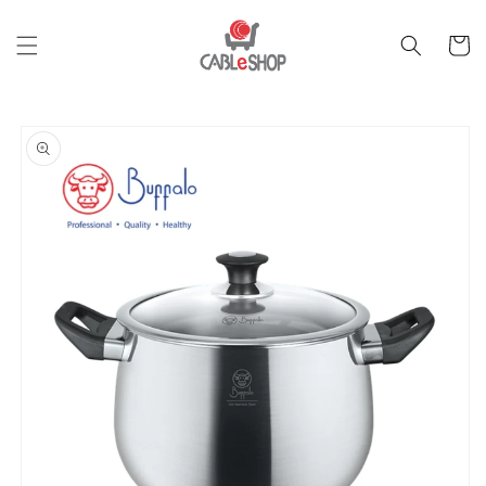
跳至內
購
容
物
車
跳轉至
產品資
訊