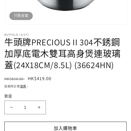
只限自取
開
啟
BUFFALO (S/ST)
牛頭牌PRECIOUS II 304不銹鋼
多
媒
體
加厚底電木雙耳高身煲連玻璃
檔
案
蓋(24X18CM/8.5L) (36624HN)
1
定
售
HK$419.00
HK$838.00
價
價
結帳時計算
運費
。
數量
牛
牛
頭
頭
牌
牌
加入購物車