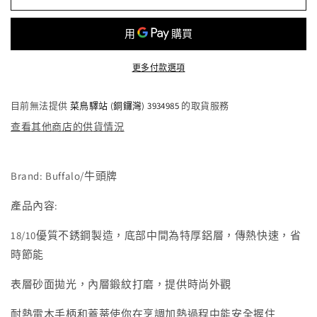
PRECIOUS
PRECIOUS
II
II
304
304
不
不
更多付款選項
銹
銹
鋼
鋼
目前無法提供
菜鳥驛站 (銅鑼灣) 3934985
的取貨服務
加
加
厚
厚
查看其他商店的供貨情況
底
底
電
電
Brand: Buffalo/牛頭牌
木
木
雙
雙
產品內容:
耳
耳
18/10優質不銹鋼製造，底部中間為特厚鋁層，傳熱快速，省
高
高
時節能
身
身
煲
煲
表層砂面拋光，內層鍛紋打磨，提供時尚外觀
連
連
玻
玻
耐熱電木手柄和蓋蒂使你在烹調加熱過程中能安全握住