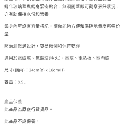
璃
璃
鋼化玻璃蓋與鍋身緊密貼合，無須開蓋即可觀察烹飪狀況，
蓋
蓋
亦有助保持水份和營養
(24X18CM/8.5L)
(24X18CM/8.5L)
(36624HN)
(36624HN)
鍋身內壁設有容量標記，讓你能夠方便和準確地量度所需份
減
增
量
少
加
防滴漏煲邊設計，容易傾倒和保持乾淨
適用於電磁爐、氣體爐(明火)、電爐、電熱板、電陶爐
尺寸(鍋內)：24cm(⌀) x 18cm(H)
容量：8.5L
產品保養
此產品為原廠行貨貨品。
此產品不設保養。