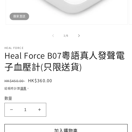
廠家直送
開
啟
/
1
/
6
多
媒
HEAL FORCE
體
Heal Force B07粵語真人發聲電
檔
案
子血壓計(只限送貨)
1
2
定
售
HK$360.00
HK$450.00
價
價
結帳時計算
運費
。
數量
Heal
Heal
Force
Force
B07
B07
加入購物車