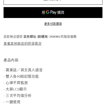
粵
粵
語
語
真
真
人
人
更多付款選項
發
發
聲
聲
目前無法提供
菜鳥驛站 (銅鑼灣) 3934985
的取貨服務
電
電
子
子
查看其他商店的供貨情況
血
血
壓
壓
產品內容:
計
計
(只
(只
- 廣東話／英文真人語音
限
限
- 雙人各90組記憶功能
送
送
- 心律不齊監測
貨)
貨)
- 大屏LCD顯示
減
增
- 三次平均值分析
少
加
- 一鍵使用