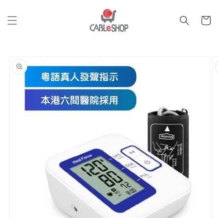
跳至內
購
容
物
車
跳轉至
產品資
訊