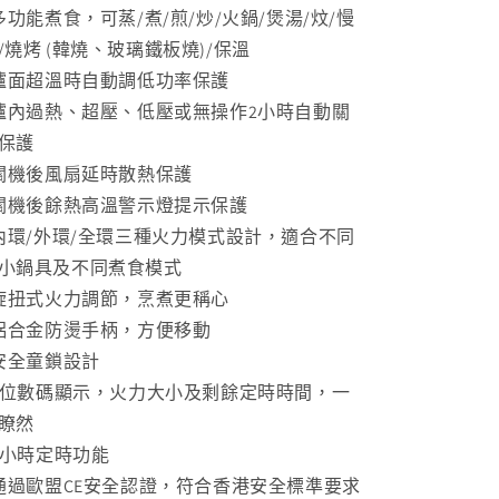
 多功能煮食，可蒸/煮/煎/炒/火鍋/煲湯/炆/慢
減
增
/燒烤 (韓燒、玻璃鐵板燒)/保溫
少
加
 爐面超溫時自動調低功率保護
 爐內過熱、超壓、低壓或無操作2小時自動關
保護
 關機後風扇延時散熱保護
 關機後餘熱高溫警示燈提示保護
 內環/外環/全環三種火力模式設計，適合不同
小鍋具及不同煮食模式
 旋扭式火力調節，烹煮更稱心
 鋁合金防燙手柄，方便移動
 安全童鎖設計
 4位數碼顯示，火力大小及剩餘定時時間，一
瞭然
 3小時定時功能
 通過歐盟CE安全認證，符合香港安全標準要求