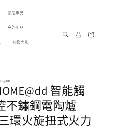
家居用品
購
户外用品
登
物
入
車
區
寵物天地
ME@DD
HOME@dd 智能觸
控不鏽鋼電陶爐
(三環火旋扭式火力