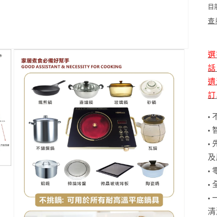
目
查
選
話
遺
訂
•
•
•
及
•
•
•
清