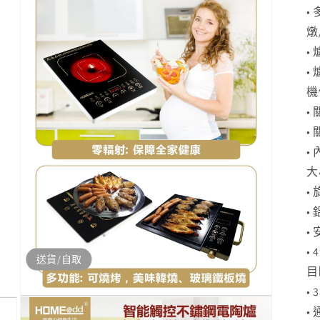
•
燉
•
•
機
•
•
•
大
•
•
•
•
送貨/自取
目
•
開
•
啟