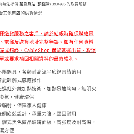
電
電
前無法提供
菜鳥驛站 (銅鑼灣) 3934985
的取貨服務
陶
陶
看其他商店的供貨情況
爐
爐
(三
(三
環
環
擇送貨服務之客戶，請於結帳時確保聯絡電
火
火
、電郵及送貨地址完整無誤。如有任何資料
旋
旋
漏或錯誤，
CableShop
保留延遲出貨、取消
扭
扭
單或要求補回相關資料的最終權利。
式
式
火
火
 不限鍋具，各類耐高溫平底鍋具皆適用
力
力
 智能輕觸式感應操作
型)
型)
 先進紅外線加熱技術，加熱迅速均勻，無明火
(免
(免
廢氣，健康環保
費
費
 零輻射，保障家人健康
送
送
 全鋼底殼設計，承重力強，堅固耐用
貨/
貨/
 一體式黑色微晶玻璃面板，高強度及耐高溫，
自
自
潔方便
取)
取)