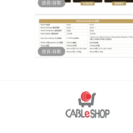
送貨/自取
開
啟
多
媒
體
檔
送貨/自取
案
4
開
啟
多
媒
體
檔
案
6