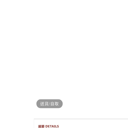
案
2
送貨/自取