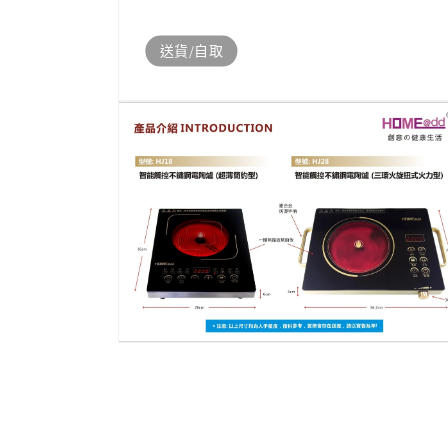
送貨/自取
開
啟
多
媒
體
檔
案
1
開
啟
多
媒
體
檔