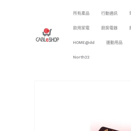
跳至內
容
所有產品
行動通訊
飲用家電
廚房電器
HOME@dd
運動用品
North22
跳轉至
產品資
訊