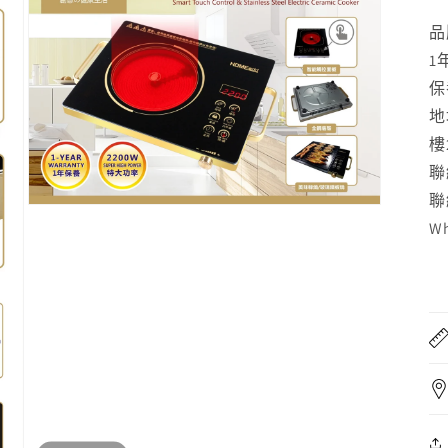
多
品
媒
體
1
檔
保
案
3
地
樓
聯
聯
開
Wh
啟
多
媒
體
檔
案
5