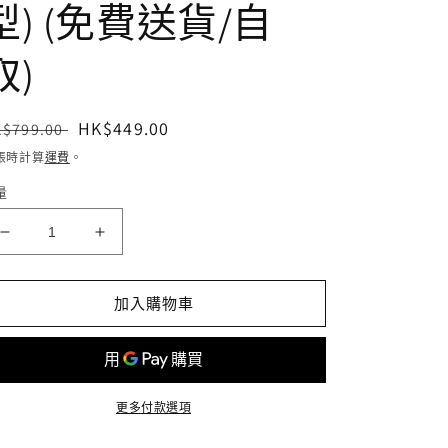
型) (免費送貨/自
取)
定
售
HK$449.00
K$799.00
價
價
帳時計算
運費
。
量
HOME@dd
HOME@dd
智
智
能
能
加入購物車
觸
觸
控
控
不
不
鏽
鏽
更多付款選項
鋼
鋼