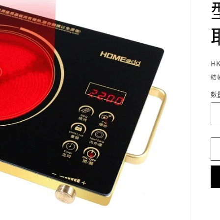
H
結
數