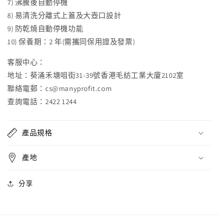
7) 沸騰後自動停機
少
加
8) 易清洗分離式上蓋及大壺口設計
9) 防乾燒自動停機功能
10) 保養期：2 年(需攜同保用證及發票)
客服中心：
地址：葵涌禾塘咀街31-39號香港毛紡工業大廈2102室
聯絡電郵：cs@manyprofit.com
查詢電話：2422 1244
產品規格
產地
分享