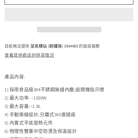
牌
牌
-
-
『翠
『翠
湖』
湖』
物
物
理
理
目前無法提供
菜鳥驛站 (銅鑼灣) 3934985
的取貨服務
保
保
查看其他商店的供貨情況
溫
溫
無
無
線
線
產品內容:
電
電
熱
熱
1) 採用食品級304不銹鋼無縫內膽;設開機指示燈
水
水
2) 最大功率: ~1500W
壼
壼
3) 最大容量:~1.8L
(1.8L)
(1.8L)
4) 手動捲線設計,分離式360度插座
IKT-
IKT-
5) 內置式平底發熱元件
18GB
18GB
6) 物理性雙重中空防燙及保溫設計
減
增