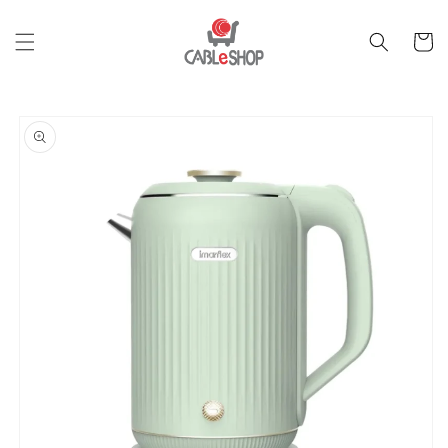
跳至內
購
容
物
車
跳轉至
產品資
訊