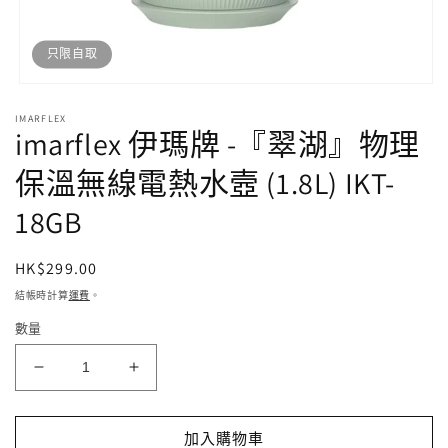
只限自取
開
啟
IMARFLEX
imarflex 伊瑪牌 -『翠湖』物理
多
媒
體
保溫無線電熱水壼 (1.8L) IKT-
檔
案
18GB
1
定
HK$299.00
價
結帳時計算
運費
。
數量
imarflex
imarflex
伊
伊
瑪
瑪
加入購物車