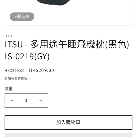
只限自取
開
啟
ITSU
ITSU - 多用途午睡飛機枕(黑色)
多
媒
體
IS-0219(GY)
檔
案
1
定
售
HK$209.00
HK$399.00
價
價
結帳時計算
運費
。
數量
ITSU
ITSU
-
-
多
多
加入購物車
用
用
途
途