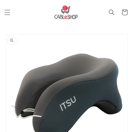
跳至內
購
容
物
車
跳轉至
產品資
訊