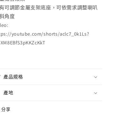
有可調節金屬支架底座，可依需求調整喇叭
斜角度
deo:
tps://youtube.com/shorts/aclc7_0k1Ls?
=XM8EBfS3pKKZcKkT
產品規格
產地
分享