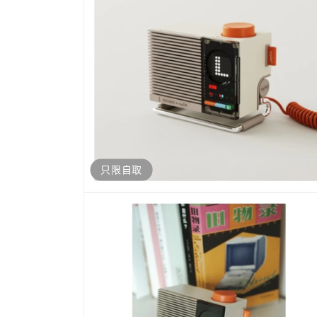
體
檔
案
4
只限自取
開
啟
多
媒
體
檔
案
6