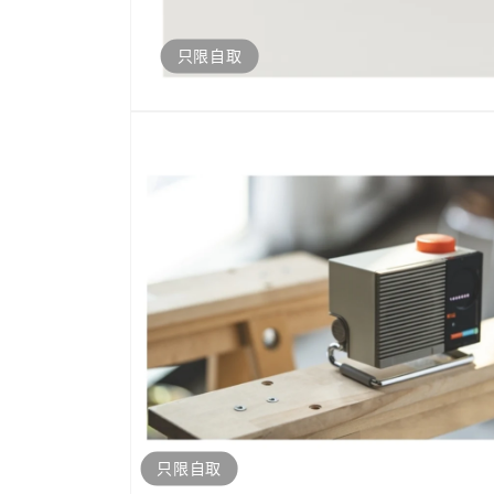
只限自取
開
啟
多
媒
體
檔
案
1
只限自取