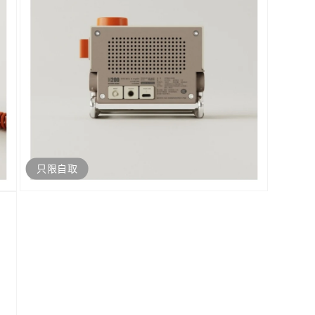
體
檔
案
5
只限自取
開
啟
多
媒
體
檔
案
7