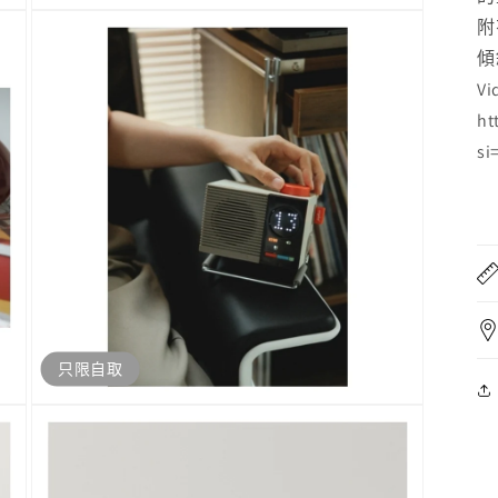
開
附
啟
傾
多
媒
Vi
體
ht
檔
案
si
3
只限自取
開
啟
多
媒