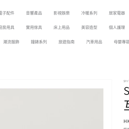
電子配件
音響產品
影視娛樂
冷暖系列
居家電器
廚房用具
實用傢具
床上用品
美容造型
個人護理
潮流服飾
鐘錶系列
旅遊指南
汽車用品
母嬰專
SYI
H