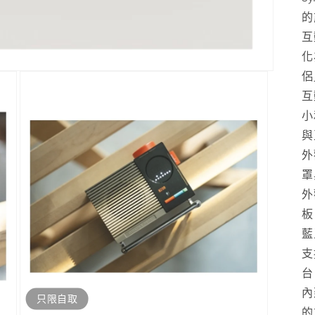
的
互
化
侶
互
小
與
外
罩
外
板
藍
支
台
內
只限自取
的