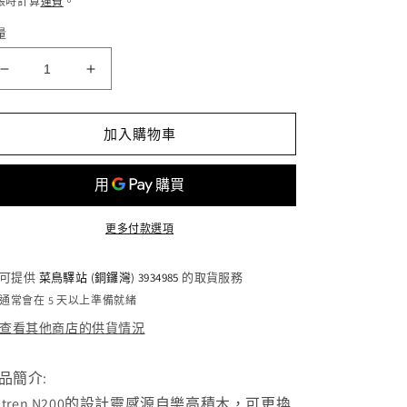
帳時計算
運費
。
量
Syitren
Syitren
N200
N200
復
復
加入購物車
古
古
互
互
動
動
式
式
更多付款選項
藍
藍
芽
芽
可提供
菜鳥驛站 (銅鑼灣) 3934985
的取貨服務
喇
喇
通常會在 5 天以上準備就緒
叭
叭
查看其他商店的供貨情況
減
增
少
加
品簡介:
yitren N200的設計靈感源自樂高積木，可更換