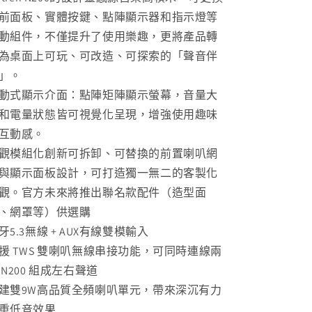
前面板、實體按鍵、點陣顯示器和指示燈等
動組件，不僅提升了使用樂趣，更將產品轉
為桌面上可玩、可改造、可探索的「聲音伴
」。
動式顯示介面：點陣矩陣顯示螢幕，音量大
和電量狀態皆可視覺化呈現，增強使用趣味
互動感。
觀模組化創新可拆卸、可替換的前置喇叭網
與顯示面板設計，可打造獨一無二的客製化
觀。官方未來將推出聯名款配件（造型面
、網罩等）供選購
牙5.3無線 + AUX有線雙模輸入
援 TWS 雙喇叭無線串接功能，可同時連線兩
 N200 組成左右聲道
建雙9W高品質全頻喇叭單元，帶來深沉有力
重低音效果