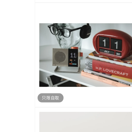
開
啟
多
媒
體
檔
案
2
只限自取
開
啟
多
媒