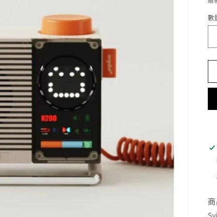
結
數
商
S