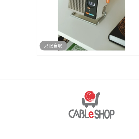
只限自取
開
啟
多
媒
體
檔
案
8