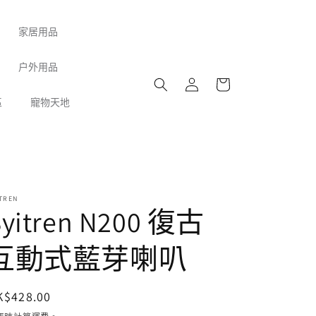
家居用品
購
户外用品
登
物
入
車
區
寵物天地
TREN
Syitren N200 復古
互動式藍芽喇叭
定
K$428.00
價